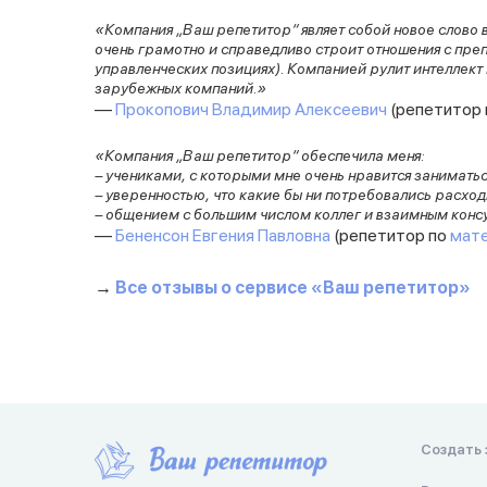
«Компания „Ваш репетитор“ являет собой новое слово 
очень грамотно и справедливо строит отношения с преп
управленческих позициях). Компанией рулит интеллект и
зарубежных компаний.»
—
Прокопович Владимир Алексеевич
(репетитор
«Компания „Ваш репетитор“ обеспечила меня:
– учениками, с которыми мне очень нравится занимать
– уверенностью, что какие бы ни потребовались расхо
– общением с большим числом коллег и взаимным консу
—
Бененсон Евгения Павловна
(репетитор по
мат
→
Все отзывы о сервисе «Ваш репетитор»
Создать 