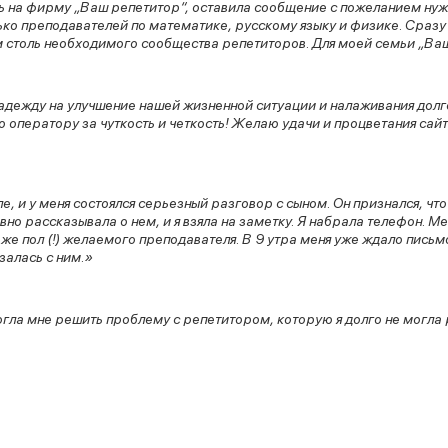
сь на фирму „Ваш репетитор“, оставила сообщение с пожеланием нужн
ко преподавателей по математике, русскому языку и физике. Сразу
 столь необходимого сообщества репетиторов. Для моей семьи „В
надежду на улучшение нашей жизненной ситуации и налаживания дол
оператору за чуткость и четкость! Желаю удачи и процветания сай
, и у меня состоялся серьезный разговор с сыном. Он признался, что
вно рассказывала о нем, и я взяла на заметку. Я набрала телефон. Ме
же пол (!) желаемого преподавателя. В 9 утра меня уже ждало письм
залась с ним.»
ла мне решить проблему с репетитором, которую я долго не могла 