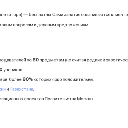
репетитора) — бесплатны. Сами занятия оплачиваются клиент
лковым вопросам и деловым предложениям.
подавателей по
80
предметам (не считая редких и экзотическ
0
учеников.
вов, более
90%
которых ярко положительны.
сии
и
Казахстана
.
овационных проектов Правительства Москвы.