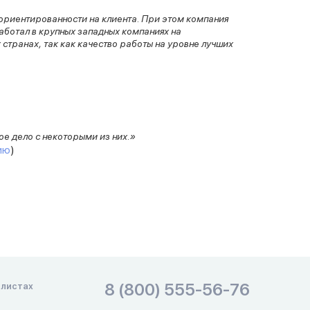
 ориентированности на клиента. При этом компания
работал в крупных западных компаниях на
 странах, так как качество работы на уровне лучших
е дело с некоторыми из них.»
ию
)
8 (800) 555-56-76
алистах