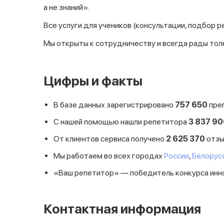
а не знаний».
Все услуги для учеников (консультации, подбор 
Мы открыты к сотрудничеству и всегда рады то
Цифры и факты
В базе данных зарегистрировано
757
650
пре
С нашей помощью нашли репетитора
3
837
90
От клиентов сервиса получено
2
625
370
отзы
Мы работаем во всех городах
России
,
Белорус
«Ваш репетитор» — победитель конкурса инн
Контактная информация