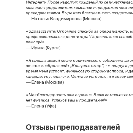
Интернету. После недолгих хождений по сети наткнула
позвонил представитель компании и предложил несколь
преподавателями. Выражаю благодарность создателям
— Наталья Владимировна (Москва)
«Здравствуйте! Огромное спасибо за оперативность, 
профессионального репетитора! Персональное спасибо 
помощь!»
— Ирина (Курск)
«Я пришла домой после родительского собрания в школе
вечера я набрала сайт „Ваш репетитор“, т.к. подруга да
время меня устроит, финансовую сторону вопроса, и да
кандидатуру педагога. Меня все устроило, и я сразу свя
— Елена (Москва)
«Моя благодарность вам огромна. Ваша компания помог
нет физиков. Успехов вам и процветания!»
— Елена (Уфа)
Отзывы преподавателей