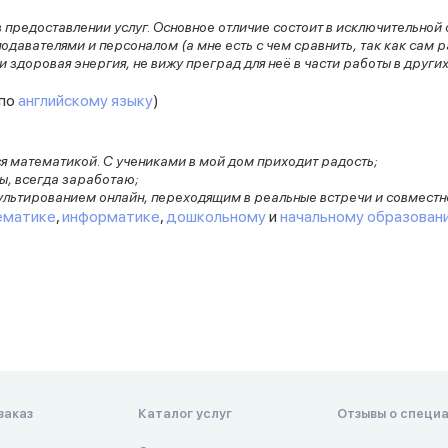
в предоставлении услуг. Основное отличие состоит в исключительной
одавателями и персоналом (а мне есть с чем сравнить, так как сам 
 здоровая энергия, не вижу преград для неё в части работы в других
 по
английскому языку
)
ся математикой. С учениками в мой дом приходит радость;
ды, всегда заработаю;
льтированием онлайн, переходящим в реальные встречи и совместно
ематике
,
информатике
,
дошкольному
и
начальному образован
заказ
Каталог услуг
Отзывы о специ